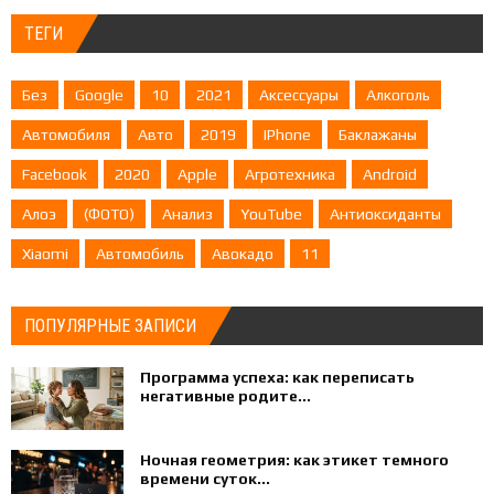
ТЕГИ
Без
Google
10
2021
Аксессуары
Алкоголь
Автомобиля
Авто
2019
IPhone
Баклажаны
Facebook
2020
Apple
Агротехника
Android
Алоэ
(ФОТО)
Анализ
YouTube
Антиоксиданты
Xiaomi
Автомобиль
Авокадо
11
ПОПУЛЯРНЫЕ ЗАПИСИ
Программа успеха: как переписать
негативные родите...
Ночная геометрия: как этикет темного
времени суток...