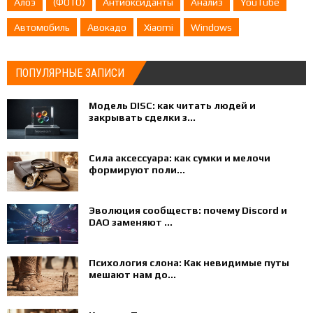
Алоэ
(ФОТО)
Антиоксиданты
Анализ
YouTube
Автомобиль
Авокадо
Xiaomi
Windows
ПОПУЛЯРНЫЕ ЗАПИСИ
Модель DISC: как читать людей и
закрывать сделки з...
Сила аксессуара: как сумки и мелочи
формируют поли...
Эволюция сообществ: почему Discord и
DAO заменяют ...
Психология слона: Как невидимые путы
мешают нам до...