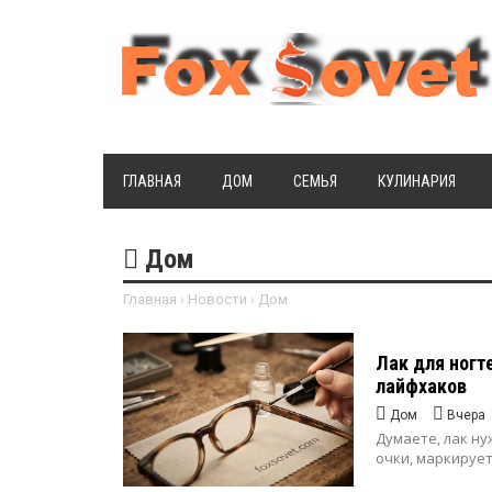
ГЛАВНАЯ
ДОМ
СЕМЬЯ
КУЛИНАРИЯ
Дом
Главная
›
Новости
›
Дом
Лак для ногт
лайфхаков
Дом
Вчера
Думаете, лак ну
очки, маркирует