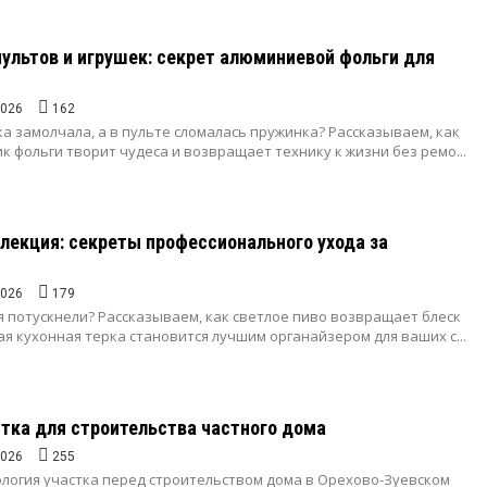
ультов и игрушек: секрет алюминиевой фольги для
2026
162
 замолчала, а в пульте сломалась пружинка? Рассказываем, как
 фольги творит чудеса и возвращает технику к жизни без ремо...
екция: секреты профессионального ухода за
2026
179
 потускнели? Рассказываем, как светлое пиво возвращает блеск
ая кухонная терка становится лучшим органайзером для ваших с...
стка для строительства частного дома
2026
255
ология участка перед строительством дома в Орехово-Зуевском