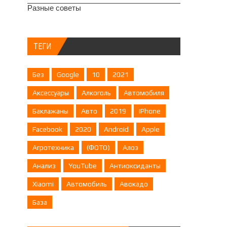
Разные советы
ТЕГИ
Без
Google
10
2021
Аксессуары
Алкоголь
Автомобиля
Баклажаны
Авто
2019
IPhone
Facebook
2020
Android
Apple
Агротехника
(ФОТО)
Алоэ
Анализ
YouTube
Антиоксиданты
Xiaomi
Автомобиль
Авокадо
База