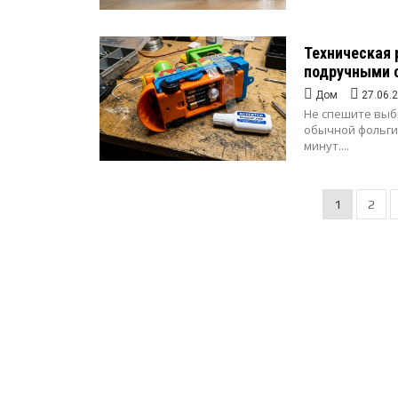
Техническая 
подручными 
Дом
27.06.
Не спешите выб
обычной фольги,
минут....
1
2