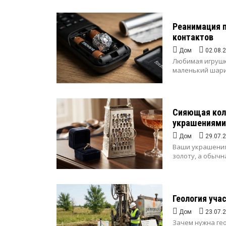
Реанимация п
контактов
Дом
02.08.
Любимая игрушка
маленький шарик
Сияющая колл
украшениями
Дом
29.07.
Ваши украшения
золоту, а обычн
Геология уча
Дом
23.07.
Зачем нужна ге