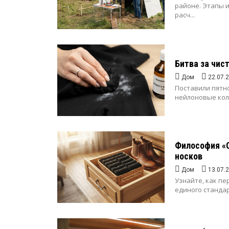
районе. Этапы 
расч...
Битва за чис
Дом
22.07.
Поставили пятн
нейлоновые колг
Философия «О
носков
Дом
13.07.
Узнайте, как пе
единого стандар