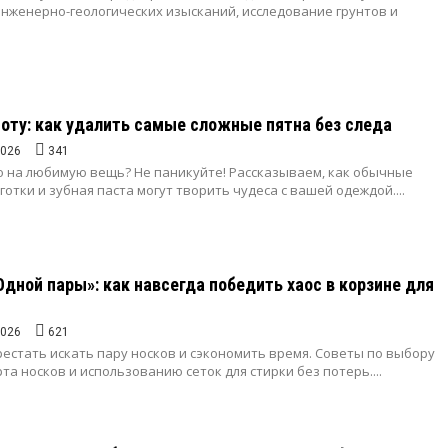
инженерно-геологических изысканий, исследование грунтов и
тоту: как удалить самые сложные пятна без следа
2026
341
о на любимую вещь? Не паникуйте! Рассказываем, как обычные
отки и зубная паста могут творить чудеса с вашей одеждой....
дной пары»: как навсегда победить хаос в корзине для
2026
621
рестать искать пару носков и сэкономить время. Советы по выбору
та носков и использованию сеток для стирки без потерь....