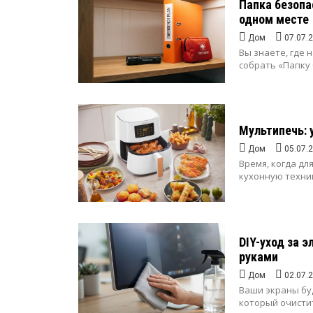
Папка безопа
одном месте
Дом
07.07.
Вы знаете, где 
собрать «Папку 
Мультипечь: 
Дом
05.07.
Время, когда д
кухонную техник
DIY-уход за 
руками
Дом
02.07.
Ваши экраны буд
который очистит