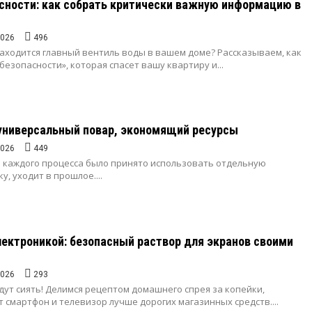
сности: как собрать критически важную информацию в
2026
496
находится главный вентиль воды в вашем доме? Рассказываем, как
безопасности», которая спасет вашу квартиру и...
универсальный повар, экономящий ресурсы
2026
449
ля каждого процесса было принято использовать отдельную
у, уходит в прошлое....
электроникой: безопасный раствор для экранов своими
2026
293
ут сиять! Делимся рецептом домашнего спрея за копейки,
 смартфон и телевизор лучше дорогих магазинных средств....