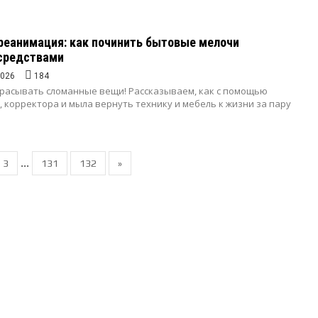
реанимация: как починить бытовые мелочи
средствами
2026
184
расывать сломанные вещи! Рассказываем, как с помощью
 корректора и мыла вернуть технику и мебель к жизни за пару
...
3
131
132
»