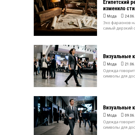
Египетский р
изменило ст
Мода
24.06
Эхо фараонов н
самый дерзкий с
Визуальные к
Мода
21.06
Одежда говорит
символы для дос
Визуальные к
Мода
09.06
Одежда говорит
символы для дос