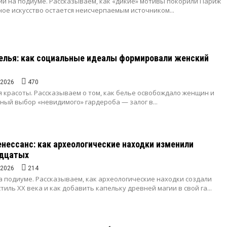
ий на подиуме. Рассказываем, как «дикие» мотивы покорили Париж
ое искусство остается неисчерпаемым источником...
елья: как социальные идеалы формировали женский
.2026
470
 красоты. Рассказываем о том, как белье освобождало женщин и
ный выбор «невидимого» гардероба — залог в...
енессанс: как археологические находки изменили
адцатых
.2026
214
а подиуме. Рассказываем, как археологические находки создали
тиль XX века и как добавить капельку древней магии в свой га...