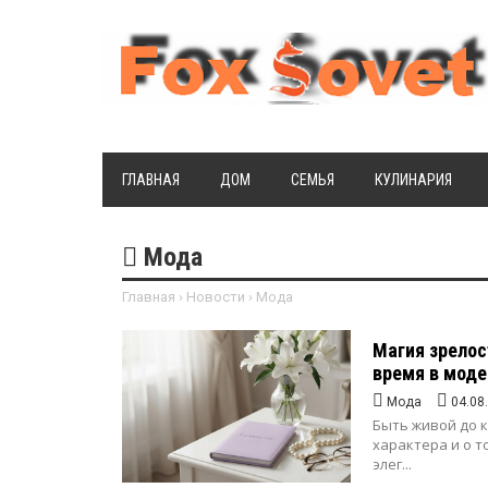
ГЛАВНАЯ
ДОМ
СЕМЬЯ
КУЛИНАРИЯ
Мода
Главная
›
Новости
›
Мода
Магия зрелос
время в моде
Мода
04.08
Быть живой до к
характера и о 
элег...