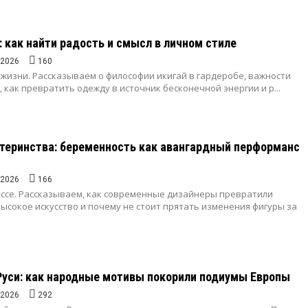
i: как найти радость и смысл в личном стиле
.2026
160
 жизни. Рассказываем о философии икигай в гардеробе, важности
, как превратить одежду в источник бесконечной энергии и р...
теринства: беременность как авангардный перформанс
.2026
166
ессе. Рассказываем, как современные дизайнеры превратили
ысокое искусство и почему не стоит прятать изменения фигуры за
Руси: как народные мотивы покорили подиумы Европы
.2026
292