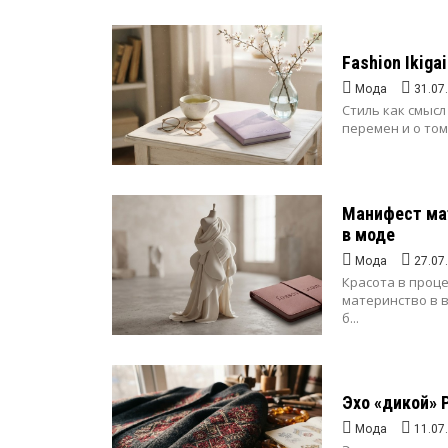
Fashion Ikiga
Мода
31.07
Стиль как смысл
перемен и о том
Манифест ма
в моде
Мода
27.07
Красота в проц
материнство в в
б...
Эхо «дикой» 
Мода
11.07