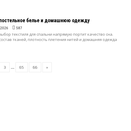
 постельное белье и домашнюю одежду
.2026
587
ыбор текстиля для спальни напрямую портит качество сна.
состав тканей, плотность плетения нитей и домашняя одежда
...
3
65
66
»