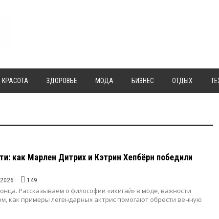
КРАСОТА
ЗДОРОВЬЕ
МОДА
БИЗНЕС
ОТДЫХ
ТЕ
ти: как Марлен Дитрих и Кэтрин Хепбёрн победили
.2026
149
онца. Рассказываем о философии «икигай» в моде, важности
том, как примеры легендарных актрис помогают обрести вечную