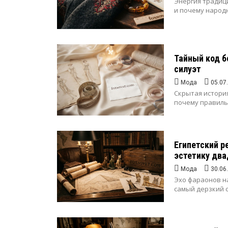
Энергия традиц
и почему народн
Тайный код б
силуэт
Мода
05.07
Скрытая история
почему правиль
Египетский р
эстетику дв
Мода
30.06
Эхо фараонов н
самый дерзкий с