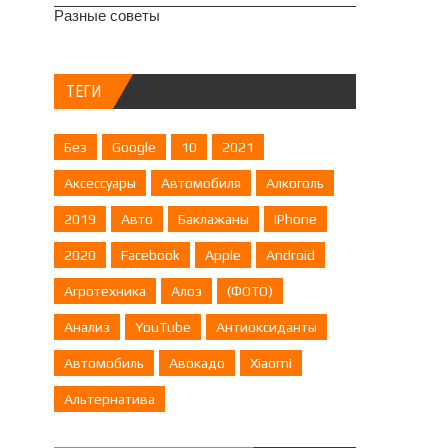
Разные советы
ТЕГИ
Без
Google
10
2021
Аксессуары
Автомобиля
Алкоголь
2019
Авто
Баклажаны
IPhone
2020
Facebook
Apple
Android
Агротехника
Алоэ
(ФОТО)
Анализ
YouTube
Антиоксиданты
Автомобиль
Авокадо
Xiaomi
Альтернатива