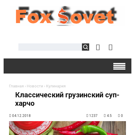
Главная
›
Новости
›
Кулинария
Классический грузинский суп-
харчо
04.12.2018
1237
4.5
0