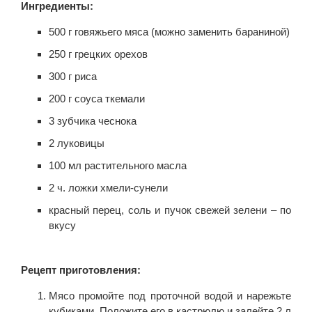
Ингредиенты:
500 г говяжьего мяса (можно заменить бараниной)
250 г грецких орехов
300 г риса
200 г соуса ткемали
3 зубчика чеснока
2 луковицы
100 мл растительного масла
2 ч. ложки хмели-сунели
красный перец, соль и пучок свежей зелени – по
вкусу
Рецепт приготовления:
Мясо промойте под проточной водой и нарежьте
кубиками. Положите его в кастрюлю и залейте 2 л