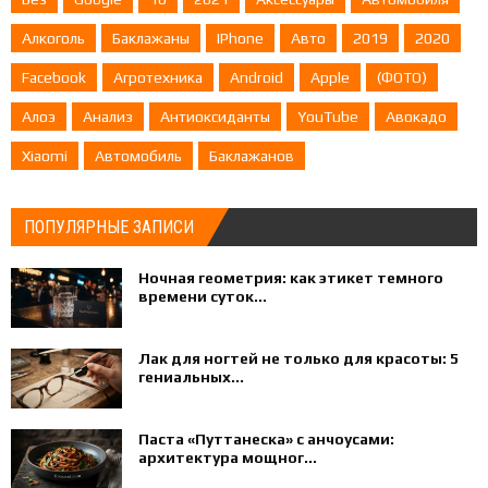
Алкоголь
Баклажаны
IPhone
Авто
2019
2020
Facebook
Агротехника
Android
Apple
(ФОТО)
Алоэ
Анализ
Антиоксиданты
YouTube
Авокадо
Xiaomi
Автомобиль
Баклажанов
ПОПУЛЯРНЫЕ ЗАПИСИ
Ночная геометрия: как этикет темного
времени суток...
Лак для ногтей не только для красоты: 5
гениальных...
Паста «Путтанеска» с анчоусами:
архитектура мощног...