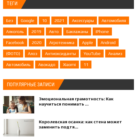
ТЕГИ
Без
Google
10
2021
Аксессуары
Автомобиля
Алкоголь
2019
Авто
Баклажаны
IPhone
Facebook
2020
Агротехника
Apple
Android
(ФОТО)
Алоэ
Антиоксиданты
YouTube
Анализ
Автомобиль
Авокадо
Xiaomi
11
ПОПУЛЯРНЫЕ ЗАПИСИ
Эмоциональная грамотность: Как
научиться понимать ...
Королевская осанка: как стена может
заменить подтя...