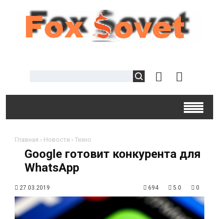
Главная
›
Новости
›
Техно
Google готовит конкурента для
WhatsApp
27.03.2019
694
5.0
0