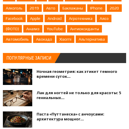
Алкоголь
2019
Авто
Баклажаны
IPhone
2020
Facebook
Apple
Android
Агротехника
Алоэ
(ФОТО)
Анализ
YouTube
Антиоксиданты
Автомобиль
Авокадо
Xiaomi
Альтернатива
ПОПУЛЯРНЫЕ ЗАПИСИ
Ночная геометрия: как этикет темного
времени суток...
Лак для ногтей не только для красоты: 5
гениальных...
Паста «Путтанеска» с анчоусами:
архитектура мощног...