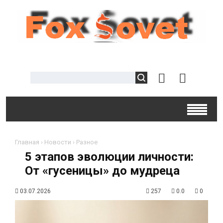
Главная
›
Новости
›
Разное
5 этапов эволюции личности:
От «гусеницы» до мудреца
03.07.2026
257
0.0
0