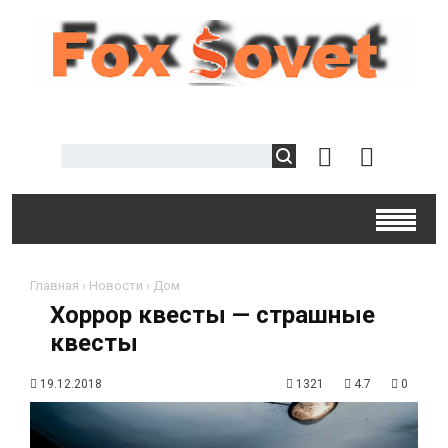
Главная
›
Новости
›
Дом
Хоррор квесты — страшные
квесты
19.12.2018
1321
4.7
0