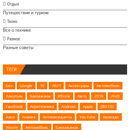
Отдых
Путешествие и туризм
Техно
Все о технике
Разное
Разные советы
ТЕГИ
Без
Google
10
2021
Аксессуары
Автомобиля
Алкоголь
Баклажаны
IPhone
Авто
2019
2020
Facebook
Агротехника
Android
Apple
(ФОТО)
Алоэ
Анализ
Антиоксиданты
YouTube
Авокадо
Xiaomi
Автомобиль
Баклажанов