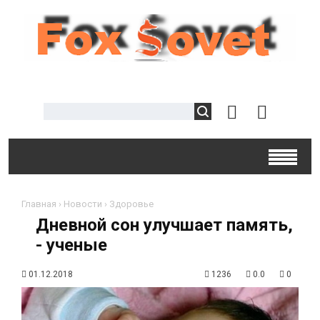
Главная
›
Новости
›
Здоровье
Дневной сон улучшает память,
- ученые
01.12.2018
1236
0.0
0