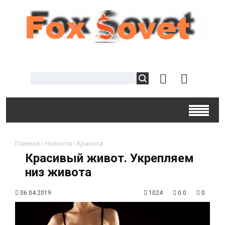
Главная
›
Новости
›
Красота
Красивый живот. Укрепляем
низ живота
06.04.2019
1024
0.0
0