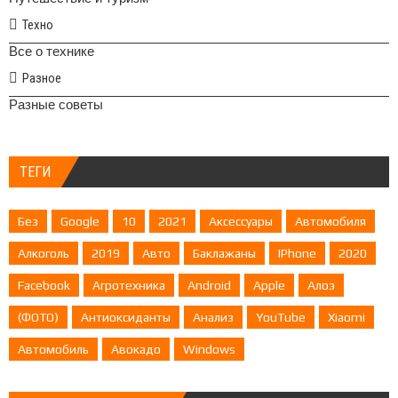
Техно
Все о технике
Разное
Разные советы
ТЕГИ
Без
Google
10
2021
Аксессуары
Автомобиля
Алкоголь
2019
Авто
Баклажаны
IPhone
2020
Facebook
Агротехника
Android
Apple
Алоэ
(ФОТО)
Антиоксиданты
Анализ
YouTube
Xiaomi
Автомобиль
Авокадо
Windows