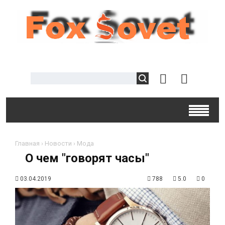
Главная
›
Новости
›
Мода
О чем "говорят часы"
03.04.2019
788
5.0
0