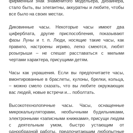
фирменный знак знаменитого модельера, дизайнера,
стало быть, вы элегантны, аккуратны и любите, чтобы
все было на своих местах.
Диковинные часы. Некоторые часы имеют два
циферблата, другие приспособления, показывают
фазы Луны и т. п. Люди, носящие такие часы, как
правило, настроены игриво, легко смеются, любят
розыгрыши – не спешат расставаться с милыми
чертами характера, присущими детям.
Часы как украшения. Если вы предпочитаете часы,
вмонтированные в браслеты, кулоны, брелки, кольца,
– можно смело сказать, что вы любите окружающих
вас людей, новые встречи и… поболтать.
Высокотехнологичные часы. Часы, оснащенные
микрокалькуляторами, необычными будильниками,
электронными «записными книжками», присущи людям
с деятельным умом, быстро устающим от
однообразной работы, предпочитающим любопытные