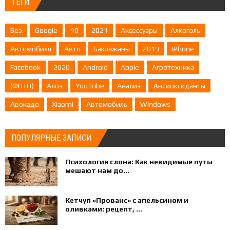
ТЕГИ
Без
Google
10
2021
Аксессуары
Алкоголь
Автомобиля
Авто
Баклажаны
2019
IPhone
Facebook
2020
Android
Apple
Агротехника
(ФОТО)
Алоэ
YouTube
Анализ
Антиоксиданты
Авокадо
Xiaomi
Автомобиль
Windows
ПОПУЛЯРНЫЕ ЗАПИСИ
Психология слона: Как невидимые путы
мешают нам до...
Кетчуп «Прованс» с апельсином и
оливками: рецепт, ...