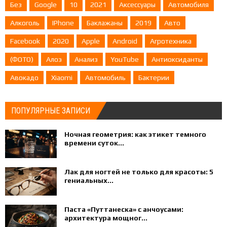
Без
Google
10
2021
Аксессуары
Автомобиля
Алкоголь
IPhone
Баклажаны
2019
Авто
Facebook
2020
Apple
Android
Агротехника
(ФОТО)
Алоэ
Анализ
YouTube
Антиоксиданты
Авокадо
Xiaomi
Автомобиль
Бактерии
ПОПУЛЯРНЫЕ ЗАПИСИ
Ночная геометрия: как этикет темного
времени суток...
Лак для ногтей не только для красоты: 5
гениальных...
Паста «Путтанеска» с анчоусами:
архитектура мощног...