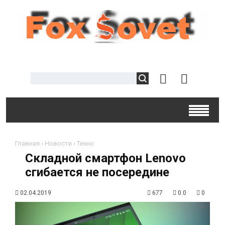
Главная
›
Новости
›
Техно
Складной смартфон Lenovo
сгибается не посередине
02.04.2019
677
0.0
0