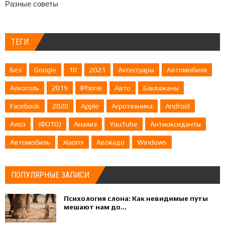
Разные советы
ТЕГИ
Без
Google
10
2021
Аксессуары
Автомобиля
Алкоголь
2019
IPhone
Авто
Баклажаны
Facebook
2020
Apple
Агротехника
Android
Алоэ
(ФОТО)
Анализ
YouTube
Антиоксиданты
Автомобиль
Xiaomi
Авокадо
Windows
ПОПУЛЯРНЫЕ ЗАПИСИ
Психология слона: Как невидимые путы
мешают нам до...