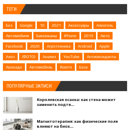
ТЕГИ
Без
Google
10
2021
Аксессуары
Алкоголь
Автомобиля
Баклажаны
IPhone
2019
Авто
Facebook
2020
Агротехника
Android
Apple
Алоэ
(ФОТО)
Анализ
YouTube
Антиоксиданты
Авокадо
Автомобиль
Xiaomi
База
ПОПУЛЯРНЫЕ ЗАПИСИ
Королевская осанка: как стена может
заменить подтя...
Магнитотерапия: как физические поля
влияют на биох...