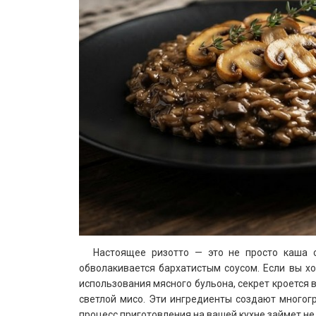
Настоящее ризотто — это не просто каша 
обволакивается бархатистым соусом. Если вы х
использования мясного бульона, секрет кроется 
светлой мисо. Эти ингредиенты создают многог
процесс приготовления на вашей кухне займет не 