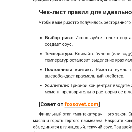
Чек-лист правил для идеальн
Чтобы ваше ризотто получилось ресторанного 
Выбор риса:
Используйте только сорта
создает соус.
Температура:
Вливайте бульон (или воду)
температур остановит выделение крахмал
Постоянный контакт:
Ризотто нужно п
высвобождает крахмальный клейстер.
Усилители:
Грибной концентрат вводите 
момент, предварительно растворив ее в л
[Совет от
foxsovet.com
]
Финальный этап «мантекатура» — это закон. С
масла и горсть тертого пармезана. Накройте кр
объединятся в глянцевый, текучий соус. Подавайт