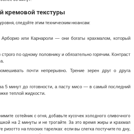
ой кремовой текстуры
уровня, следуйте этим техническим нюансам:
 Арборио или Карнароли — они богаты крахмалом, который
 строго по одному половнику и обязательно горячим. Контраст
а.
омешивать почти непрерывно. Трение зерен друг о друга
за 5 минут до готовности, а пасту мисо — в самый последний
ожке теплой жидкости.
нимите сотейник с огня, добавьте кусочек холодного сливочного
ышкой на 2 минуты и не трогайте. За это время жиры и крахмал
е ризотто на плоских тарелках: если вы слегка постучите по дну,