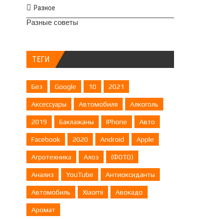
Разное
Разные советы
ТЕГИ
Без
Google
10
2021
Аксессуары
Автомобиля
Алкоголь
2019
Баклажаны
IPhone
Авто
Facebook
2020
Android
Apple
Агротехника
Алоэ
(ФОТО)
Анализ
YouTube
Антиоксиданты
Автомобиль
Xiaomi
Авокадо
Аромат