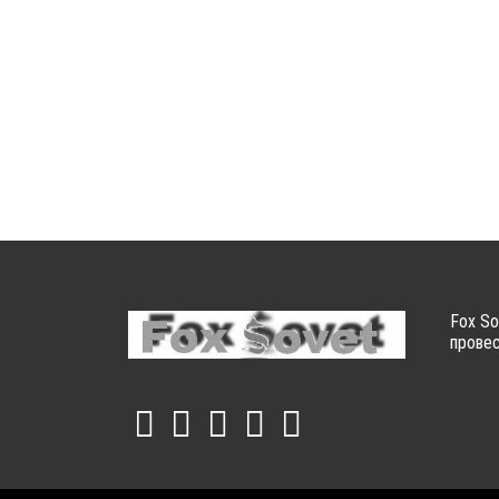
Fox So
провес