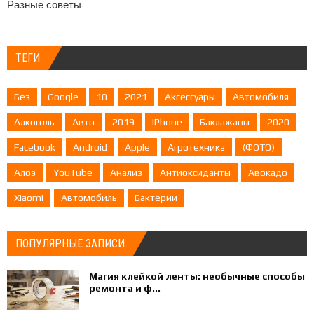
Разные советы
ТЕГИ
Без
Google
10
2021
Аксессуары
Автомобиля
Алкоголь
Авто
2019
IPhone
Баклажаны
2020
Facebook
Android
Apple
Агротехника
(ФОТО)
Алоэ
YouTube
Анализ
Антиоксиданты
Авокадо
Xiaomi
Автомобиль
Бактерии
ПОПУЛЯРНЫЕ ЗАПИСИ
Магия клейкой ленты: необычные способы
ремонта и ф...