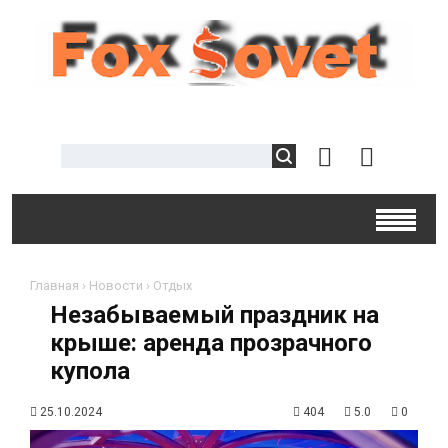
Главная
›
Новости
›
Отдых
Незабываемый праздник на
крыше: аренда прозрачного
купола
25.10.2024
404
5.0
0