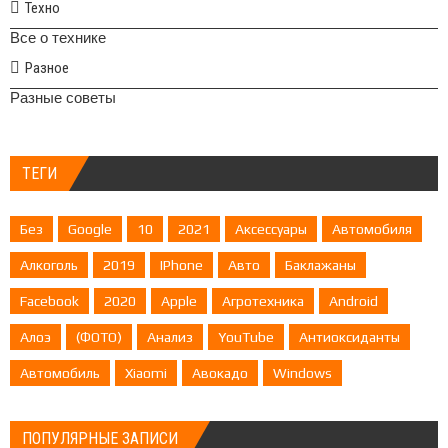
Техно
Все о технике
Разное
Разные советы
ТЕГИ
Без
Google
10
2021
Аксессуары
Автомобиля
Алкоголь
2019
IPhone
Авто
Баклажаны
Facebook
2020
Apple
Агротехника
Android
Алоэ
(ФОТО)
Анализ
YouTube
Антиоксиданты
Автомобиль
Xiaomi
Авокадо
Windows
ПОПУЛЯРНЫЕ ЗАПИСИ