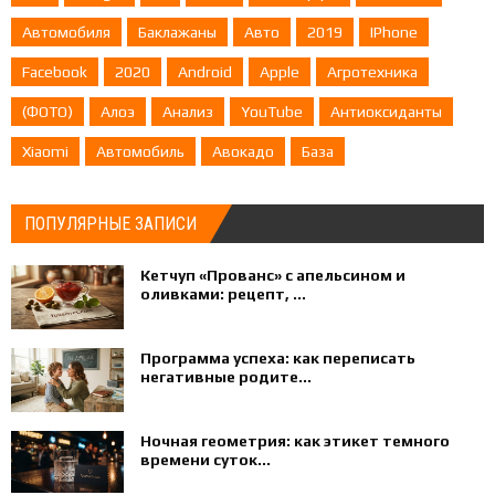
Автомобиля
Баклажаны
Авто
2019
IPhone
Facebook
2020
Android
Apple
Агротехника
(ФОТО)
Алоэ
Анализ
YouTube
Антиоксиданты
Xiaomi
Автомобиль
Авокадо
База
ПОПУЛЯРНЫЕ ЗАПИСИ
Кетчуп «Прованс» с апельсином и
оливками: рецепт, ...
Программа успеха: как переписать
негативные родите...
Ночная геометрия: как этикет темного
времени суток...