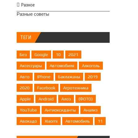
Разное
Разные советы
ТЕГИ
Без
Google
10
2021
Аксессуары
Автомобиля
Алкоголь
Авто
IPhone
Баклажаны
2019
2020
Facebook
Агротехника
Apple
Android
Алоэ
(ФОТО)
YouTube
Антиоксиданты
Анализ
Авокадо
Xiaomi
Автомобиль
11