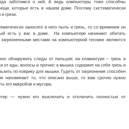
гда заботимся о ней. А ведь компьютеры тоже способны
 вещи, которые есть в нашем доме. Поэтому систематически
и грязи.
тематически заносите в него пыль и грязь, то со временем он
рый есть у вас в доме. На компьютере начинают обитать
загрязненными местами на компьютерной технике являются
но обнаружить следы от пальцев; на клавиатуре – грязь и
 от еды, волосы и прочее; а мышка содержит на себе грязь и
льзить по коврику для мышки. Гудеть от загрязнения способен
ия напоминает то, что описано выше, то вам срочно нужно
ть его микробов и мусора.
ютер — нужно его выключить и отключить полностью от