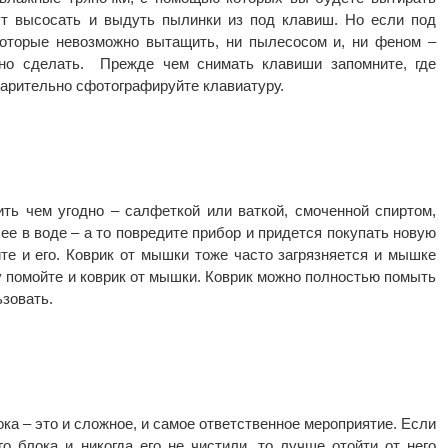
ут высосать и выдуть пылинки из под клавиш. Но если под
которые невозможно вытащить, ни пылесосом и, ни феном –
жно сделать. Прежде чем снимать клавиши запомните, где
дварительно сфотографируйте клавиатуру.
ть чем угодно – салфеткой или ваткой, смоченной спиртом,
ее в воде – а то повредите прибор и придется покупать новую
те и его. Коврик от мышки тоже часто загрязняется и мышке
у помойте и коврик от мышки. Коврик можно полностью помыть
ьзовать.
ка – это и сложное, и самое ответственное мероприятие. Если
го блока и никогда его не чистили, то лучше отойти от него