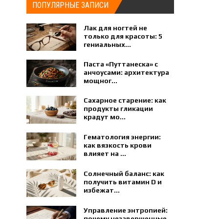
ПОПУЛЯРНЫЕ ЗАПИСИ
Лак для ногтей не
только для красоты: 5
гениальных...
Паста «Путтанеска» с
анчоусами: архитектура
мощног...
Сахарное старение: как
продукты гликации
крадут мо...
Гематология энергии:
как вязкость крови
влияет на ...
Солнечный баланс: как
получить витамин D и
избежат...
Управление энтропией:
почему незавершенные