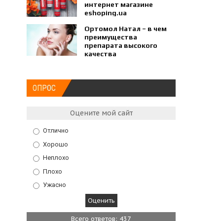
интернет магазине
eshoping.ua
Ортомол Натал – в чем
преимущества
препарата высокого
качества
ОПРОС
Оцените мой сайт
Отлично
Хорошо
Неплохо
Плохо
Ужасно
Всего ответов: 437