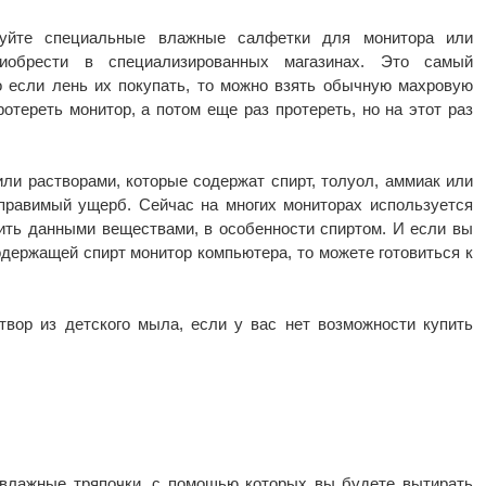
зуйте специальные влажные салфетки для монитора или
иобрести в специализированных магазинах. Это самый
о если лень их покупать, то можно взять обычную махровую
ротереть монитор, а потом еще раз протереть, но на этот раз
или растворами, которые содержат спирт, толуол, аммиак или
правимый ущерб. Сейчас на многих мониторах используется
ить данными веществами, в особенности спиртом. И если вы
одержащей спирт монитор компьютера, то можете готовиться к
вор из детского мыла, если у вас нет возможности купить
 влажные тряпочки, с помощью которых вы будете вытирать