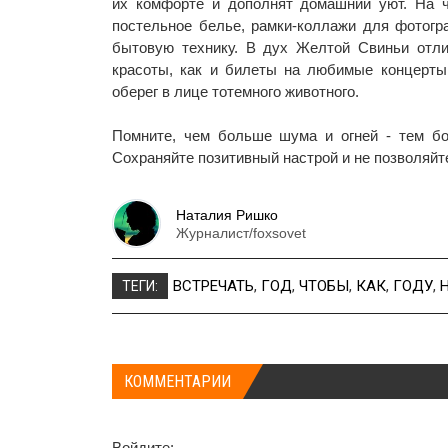
их комфорте и дополнят домашний уют. На 
постельное белье, рамки-коллажи для фотогр
бытовую технику. В дух Желтой Свиньи отл
красоты, как и билеты на любимые концерты.
оберег в лице тотемного животного.
Помните, чем больше шума и огней - тем б
Сохраняйте позитивный настрой и не позволяйт
Наталия Ришко
Журналист/foxsovet
ВСТРЕЧАТЬ
,
ГОД
,
ЧТОБЫ
,
КАК
,
ГОДУ
,
ТЕГИ:
КОММЕНТАРИИ
Войдите: