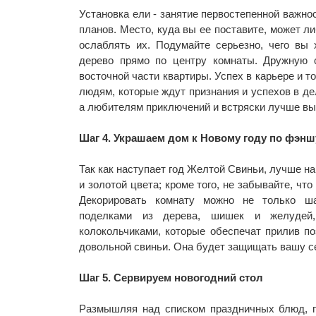
Установка ели - занятие первостепенной важно
планов. Место, куда вы ее поставите, может л
ослаблять их. Подумайте серьезно, чего вы 
дерево прямо по центру комнаты. Дружную 
восточной части квартиры. Успех в карьере и то
людям, которые ждут признания и успехов в д
а любителям приключений и встряски лучше вы
Шаг 4. Украшаем дом к Новому году по фэнш
Так как наступает год Желтой Свиньи, лучше н
и золотой цвета; кроме того, не забывайте, ч
Декорировать комнату можно не только ша
поделками из дерева, шишек и желудей,
колокольчиками, которые обеспечат прилив по
довольной свиньи. Она будет защищать вашу се
Шаг 5. Сервируем новогодний стол
Размышляя над списком праздничных блюд, по