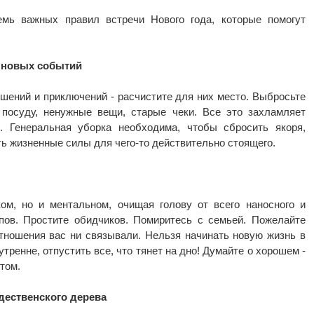
емь важных правил встречи Нового года, которые помогут
 новых событий
шений и приключений - расчистите для них место. Выбросьте
 посуду, ненужные вещи, старые чеки. Все это захламляет
й. Генеральная уборка необходима, чтобы сбросить якоря,
ь жизненные силы для чего-то действительно стоящего.
ом, но и ментальном, очищая голову от всего наносного и
ипов. Простите обидчиков. Помиритесь с семьей. Пожелайте
тношения вас ни связывали. Нельзя начинать новую жизнь в
тренне, отпустить все, что тянет на дно! Думайте о хорошем -
том.
дественского дерева