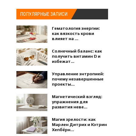
ПОПУЛЯРНЫЕ ЗАПИСИ
Гематология энергии:
как вязкость крови
влияет на ...
Солнечный баланс: как
получить витамин D и
избежат...
Управление энтропией:
почему незавершенные
проекты...
Магнетический взгляд:
упражнения для
развития неве...
Магия зрелости: как
Марлен Дитрих и Кэтрин
Хепбёрн...