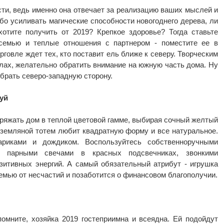
сти, ведь именно она отвечает за реализацию ваших мыслей и
ибо усиливать магические способности новогоднего дерева, ли
хотите получить от 2019? Крепкое здоровье? Тогда ставьте
семью и теплые отношения с партнером - поместите ее в
рговле ждет тех, кто поставит ель ближе к северу. Творческим
елах, желательно обратить внимание на южную часть дома. Ну
брать северо-западную сторону.
уй
аряжать дом в теплой цветовой гамме, выбирая сочный желтый
то земляной тотем любит квадратную форму и все натуральное.
риками и дождиком. Воспользуйтесь собственноручными
 парными свечами в красных подсвечниках, звонкими
зитивных энергий. А самый обязательный атрибут - игрушка
мью от несчастий и позаботится о финансовом благополучии.
мните, хозяйка 2019 гостеприимна и всеядна. Ей подойдут