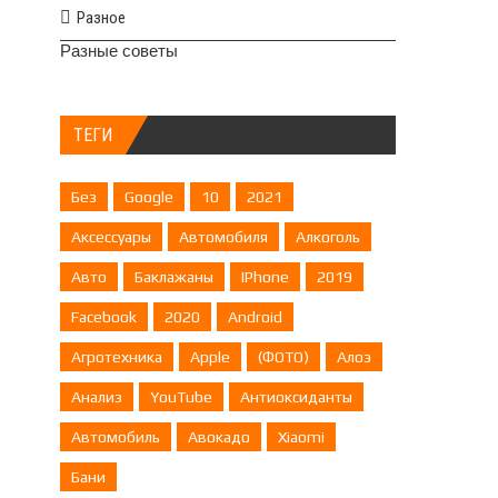
Разное
Разные советы
ТЕГИ
Без
Google
10
2021
Аксессуары
Автомобиля
Алкоголь
Авто
Баклажаны
IPhone
2019
Facebook
2020
Android
Агротехника
Apple
(ФОТО)
Алоэ
Анализ
YouTube
Антиоксиданты
Автомобиль
Авокадо
Xiaomi
Бани