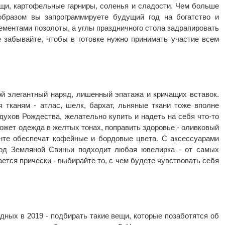
ощи, картофельные гарниры, соленья и сладости. Чем больше
образом вы запрограммируете будущий год на богатство и
ементами позолоты, а углы праздничного стола задрапировать
 забывайте, чтобы в готовке нужно принимать участие всем
ой элегантный наряд, лишенный эпатажа и кричащих вставок.
тканям - атлас, шелк, бархат, льняные ткани тоже вполне
духов Рождества, желательно купить и надеть на себя что-то
ожет одежда в желтых тонах, поправить здоровье - оливковый
нте обеспечат кофейные и бордовые цвета. С аксессуарами
год Земляной Свиньи подходит любая ювелирка - от самых
ется прически - выбирайте то, с чем будете чувствовать себя
дных в 2019 - подбирать такие вещи, которые позаботятся об