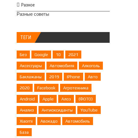
Разное
Разные советы
ТЕГИ
Без
Google
10
2021
Аксессуары
Автомобиля
Алкоголь
Баклажаны
2019
IPhone
Авто
2020
Facebook
Агротехника
Android
Apple
Алоэ
(ФОТО)
Анализ
Антиоксиданты
YouTube
Xiaomi
Авокадо
Автомобиль
База