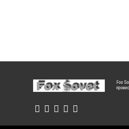
Fox So
провес