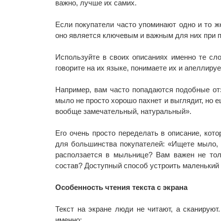
важно, лучше их самих.
Если покупатели часто упоминают одно и то же
оно является ключевым и важным для них при п
Используйте в своих описаниях именно те сл
говорите на их языке, понимаете их и апеллиру
Например, вам часто попадаются подобные отз
мыло не просто хорошо пахнет и выглядит, но е
вообще замечательный, натуральный».
Его очень просто переделать в описание, кот
для большинства покупателей: «Ищете мыло, к
расползается в мыльнице? Вам важен не то
состав? Доступный способ устроить маленький 
Особенность чтения текста с экрана
Текст на экране люди не читают, а сканируют
именно: