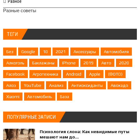
Разное
Разные советы
ТЕГИ
Без
Google
10
2021
Аксессуары
Автомобиля
Алкоголь
Баклажаны
IPhone
2019
Авто
2020
Facebook
Агротехника
Android
Apple
(ФОТО)
Алоэ
YouTube
Анализ
Антиоксиданты
Авокадо
Xiaomi
Автомобиль
База
ПОПУЛЯРНЫЕ ЗАПИСИ
Психология слона: Как невидимые путы
мешают нам до...