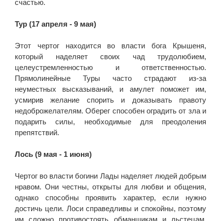
счастью.
Тур (17 апреля - 9 мая)
Этот чертог находится во власти бога Крышеня,
который наделяет своих чад трудолюбием,
целеустремленностью и ответственностью.
Прямолинейные Туры часто страдают из-за
неуместных высказываний, и амулет поможет им,
усмирив желание спорить и доказывать правоту
недоброжелателям. Оберег способен оградить от зла и
подарить силы, необходимые для преодоления
препятствий.
Лось (9 мая - 1 июня)
Чертог во власти богини Лады наделяет людей добрым
нравом. Они честны, открыты для любви и общения,
однако способны проявить характер, если нужно
достичь цели. Лоси справедливы и спокойны, поэтому
им сложно противостоять обманщикам и льстецам,