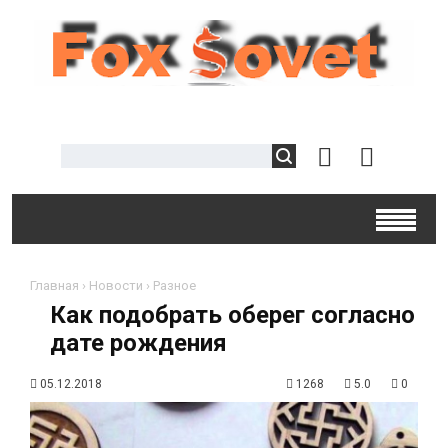
Главная
›
Новости
›
Разное
Как подобрать оберег согласно
дате рождения
05.12.2018
1268
5.0
0