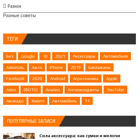
Разное
Разные советы
ТЕГИ
Без
Google
10
2021
Аксессуары
Автомобиля
Алкоголь
Авто
IPhone
2019
Баклажаны
Facebook
2020
Android
Агротехника
Apple
Алоэ
(ФОТО)
Анализ
Антиоксиданты
YouTube
Авокадо
Xiaomi
Автомобиль
11
ПОПУЛЯРНЫЕ ЗАПИСИ
Сила аксессуара: как сумки и мелочи