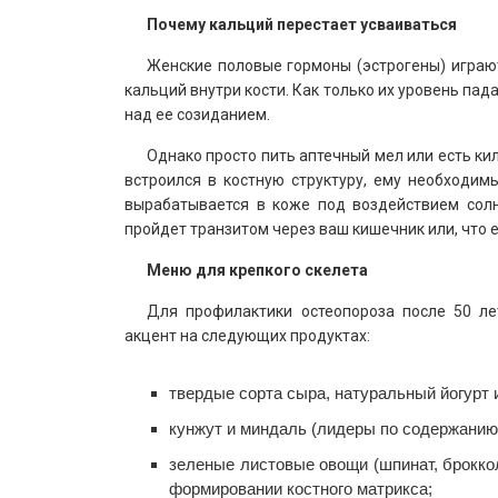
Почему кальций перестает усваиваться
Женские половые гормоны (эстрогены) играю
кальций внутри кости. Как только их уровень пад
над ее созиданием.
Однако просто пить аптечный мел или есть к
встроился в костную структуру, ему необходи
вырабатывается в коже под воздействием солн
пройдет транзитом через ваш кишечник или, что е
Меню для крепкого скелета
Для профилактики остеопороза после 50 ле
акцент на следующих продуктах:
твердые сорта сыра, натуральный йогурт 
кунжут и миндаль (лидеры по содержанию 
зеленые листовые овощи (шпинат, броккол
формировании костного матрикса;