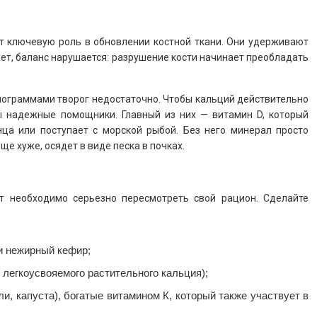
т ключевую роль в обновлении костной ткани. Они удерживают
ает, баланс нарушается: разрушение кости начинает преобладать
илограммами творог недостаточно. Чтобы кальций действительно
мы надежные помощники. Главный из них — витамин D, который
ца или поступает с морской рыбой. Без него минерал просто
ще хуже, осядет в виде песка в почках.
т необходимо серьезно пересмотреть свой рацион. Сделайте
и нежирный кефир;
легкоусвояемого растительного кальция);
и, капуста), богатые витамином К, который также участвует в