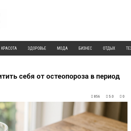
КРАСОТА
ЗДОРОВЬЕ
МОДА
БИЗНЕС
ОТДЫХ
ТЕ
итить себя от остеопороза в период
856
5.0
0