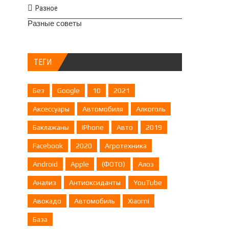
Разное
Разные советы
ТЕГИ
Без
Google
10
2021
Аксессуары
Автомобиля
Алкоголь
Баклажаны
IPhone
Авто
2019
Facebook
2020
Агротехника
Android
Apple
(ФОТО)
Алоэ
Анализ
Антиоксиданты
YouTube
Авокадо
Автомобиль
Xiaomi
База