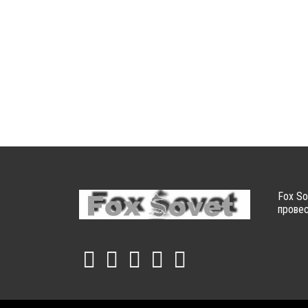
Fox So
провес