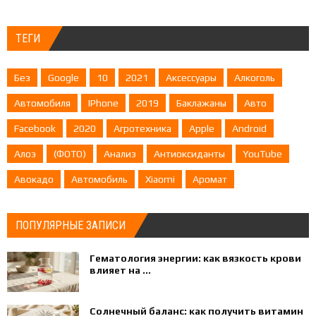
ТЕГИ
Без
Google
10
2021
Аксессуары
Алкоголь
Автомобиля
IPhone
2019
Баклажаны
Авто
Facebook
2020
Агротехника
Apple
Android
Алоэ
(ФОТО)
Анализ
Антиоксиданты
YouTube
Авокадо
Автомобиль
Xiaomi
Аромат
ПОПУЛЯРНЫЕ ЗАПИСИ
Гематология энергии: как вязкость крови
влияет на ...
Солнечный баланс: как получить витамин