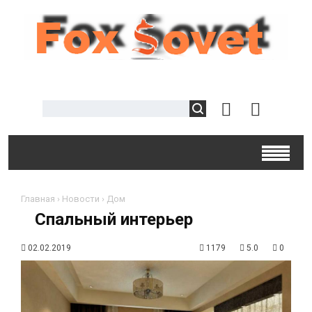
Главная
›
Новости
›
Дом
Спальный интерьер
02.02.2019
1179
5.0
0