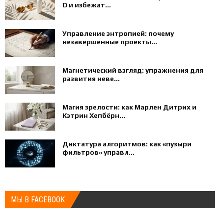
D и избежат...
Управление энтропией: почему
незавершенные проекты...
Магнетический взгляд: упражнения для
развития неве...
Магия зрелости: как Марлен Дитрих и
Кэтрин Хепбёрн...
Диктатура алгоритмов: как «пузыри
фильтров» управл...
МЫ В FACEBOOK