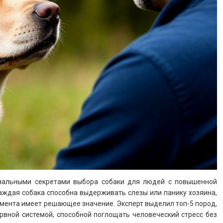
ональными секретами выбора собаки для людей с повышенной
аждая собака способна выдерживать слезы или панику хозяина,
мента имеет решающее значение. Эксперт выделил топ-5 пород,
рвной системой, способной поглощать человеческий стресс без