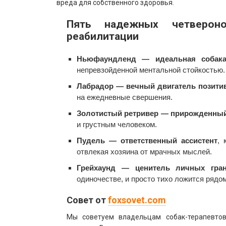
вреда для собственного здоровья.
Пять надежных четвероно
реабилитации
Ньюфаундленд — идеальная собака
непревзойденной ментальной стойкостью.
Лабрадор — вечный двигатель позити
на ежедневные свершения.
Золотистый ретривер — прирожденны
и грустным человеком.
Пудель — ответственный ассистент
, 
отвлекая хозяина от мрачных мыслей.
Грейхаунд — ценитель личных гра
одиночестве, и просто тихо ложится рядом
Совет от
foxsovet.com
Мы советуем владельцам собак-терапевтов