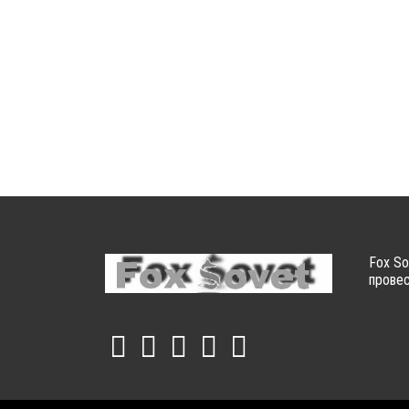
Fox So
провес