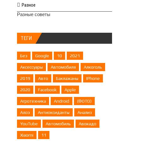
Разное
Разные советы
ТЕГИ
Без
Google
10
2021
Аксессуары
Автомобиля
Алкоголь
2019
Авто
Баклажаны
IPhone
2020
Facebook
Apple
Агротехника
Android
(ФОТО)
Алоэ
Антиоксиданты
Анализ
YouTube
Автомобиль
Авокадо
Xiaomi
11