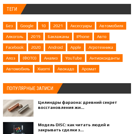
ТЕГИ
Без
Google
10
2021
Аксессуары
Автомобиля
Алкоголь
2019
Баклажаны
IPhone
Авто
Facebook
2020
Android
Apple
Агротехника
Алоэ
(ФОТО)
Анализ
YouTube
Антиоксиданты
Автомобиль
Xiaomi
Авокадо
Аромат
ПОПУЛЯРНЫЕ ЗАПИСИ
Цилиндры фараона: древний секрет
восстановления жи...
Модель DISC: как читать людей и
закрывать сделки з...