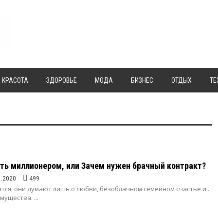
КРАСОТА
ЗДОРОВЬЕ
МОДА
БИЗНЕС
ОТДЫХ
ТЕ
ать миллионером, или Зачем нужен брачный контракт?
1.2020
499
тся, они думают лишь о любви, безоблачном семейном счастье и...
ущества. ...