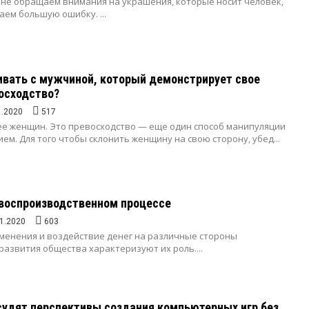
 не обращаем внимания на украшения, которые носит человек,
ем большую ошибку. ...
ивать с мужчиной, который демонстрирует свое
осходство?
1.2020
517
е женщин. Это превосходство — еще один способ манипуляции
ем. Для того чтобы склонить женщину на свою сторону, убед...
 воспроизводственном процессе
1.2020
603
менения и воздействие денег на различные стороны
развития общества характеризуют их роль....
удят перспективы создания компьютерных игр без