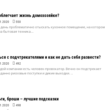
облегчает жизнь домохозяйке?
1.2020
550
 день проблематично отыскать кухонное помещение, на котором
а бытовая техника....
ься с подчтрекателями и как не дать себя развести?
1.2020
492
ждой компании есть человек-провокатор. Вечно он подстрекает
данно рисковые поступки и дикие выходки. ...
ьги, броши – лучшие подсказки
1.2020
498