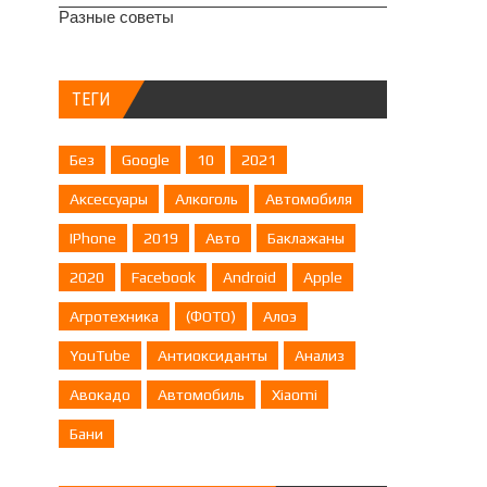
Разные советы
ТЕГИ
Без
Google
10
2021
Аксессуары
Алкоголь
Автомобиля
IPhone
2019
Авто
Баклажаны
2020
Facebook
Android
Apple
Агротехника
(ФОТО)
Алоэ
YouTube
Антиоксиданты
Анализ
Авокадо
Автомобиль
Xiaomi
Бани