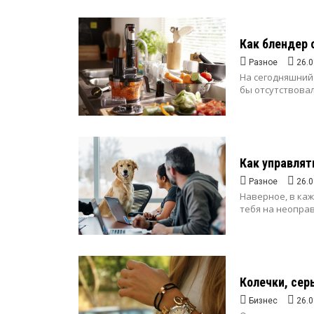
Как блендер 
Разное
26.0
На сегодняшний
бы отсутствовал
Как управлят
Разное
26.0
Наверное, в ка
тебя на неоправ
Колечки, сер
Бизнес
26.0