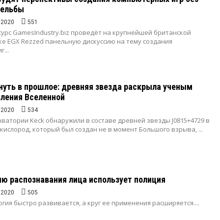
рельбы
.2020
551
урс GamesIndustry.biz проведёт на крупнейшей британской
ке EGX Rezzed панельную дискуссию на тему создания
...
нуть в прошлое: древняя звезда раскрыла ученым
ления Вселенной
.2020
534
ватории Keck обнаружили в составе древней звезды J0815+4729 в
кислород, который был создан не в момент Большого взрыва, ...
ию распознавания лица использует полиция
.2020
505
гия быстро развивается, а круг ее применения расширяется....