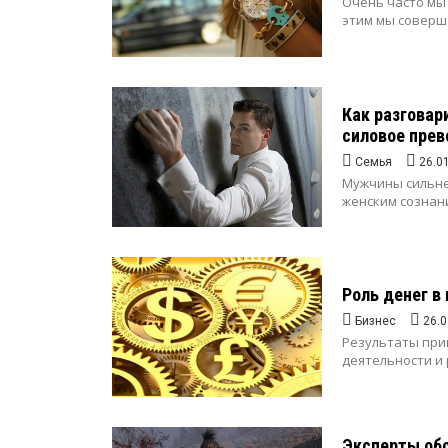
Очень часто мы
этим мы соверша
Как разговар
силовое прев
Семья
26.0
Мужчины сильне
женским сознани
Роль денег в
Бизнес
26.0
Результаты при
деятельности и 
Эксперты обс