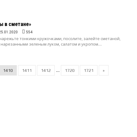
ы в сметане»
25.01.2020
554
нарежьте тонкими кружочками, посолите, залейте сметаной,
нарезанными зеленым луком, салатом и укропом....
...
1410
1411
1412
1720
1721
»