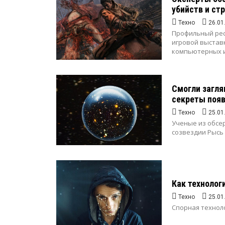
убийств и ст
Техно
26.01
Профильный рес
игровой выстав
компьютерных иг
Смогли загля
секреты появ
Техно
25.01
Ученые из обсер
созвездии Рысь 
Как технолог
Техно
25.01
Спорная техноло