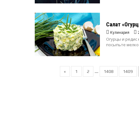
Салат «Огурц
Кулинария
Огурцы и редис 
посыпьте мелко 
...
«
1
2
1408
1409