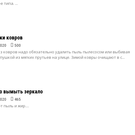
 типа. ...
ки ковров
2020
500
из ковров надо обязательно удалить пыль пылесосом или выбивая
опушкой из мягких прутьев на улице. Зимой ковры очищают в с...
но вымыть зеркало
2020
465
 пыль и жир....