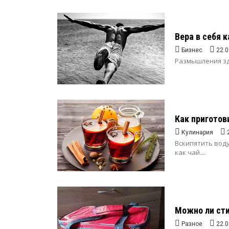
Вера в себя 
Бизнес
22.0
Размышления зде
Как приготов
Кулинария
Вскипятить воду
как чай....
Можно ли сти
Разное
22.0