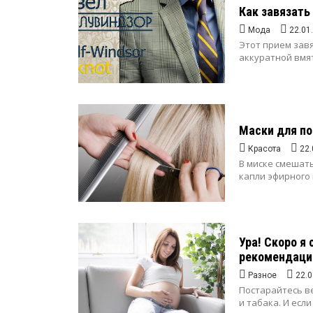
Как завязать
Мода
22.01
Этот прием зав
аккуратной вмят
Маски для п
Красота
22.
В миске смешать
капли эфирного 
Ура! Скоро я
рекомендаци
Разное
22.0
Постарайтесь в
и табака. И если