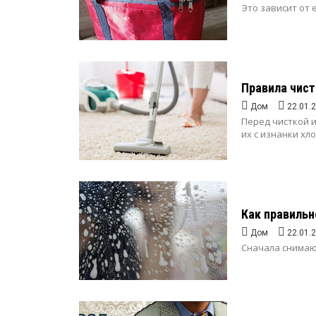
Это зависит от ее
Правила чист
Дом
22.01.
Перед чисткой 
их с изнанки хл
Как правиль
Дом
22.01.
Сначала снимают