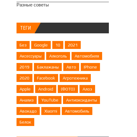
Разные советы
ТЕГИ
Без
Google
10
2021
Аксессуары
Алкоголь
Автомобиля
2019
Баклажаны
Авто
IPhone
2020
Facebook
Агротехника
Apple
Android
(ФОТО)
Алоэ
Анализ
YouTube
Антиоксиданты
Авокадо
Xiaomi
Автомобиль
Белок