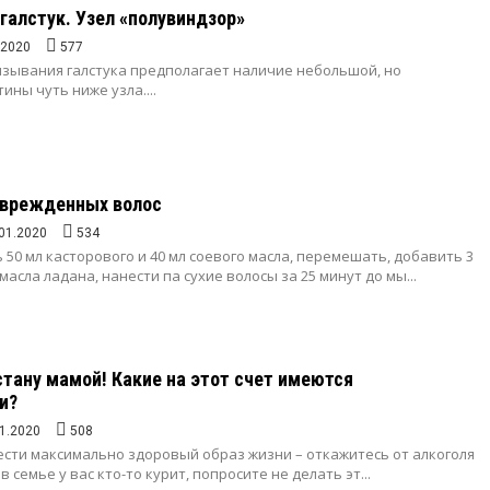
 галстук. Узел «полувиндзор»
.2020
577
язывания галстука предполагает наличие небольшой, но
ины чуть ниже узла....
оврежденных волос
01.2020
534
 50 мл касторового и 40 мл соевого масла, перемешать, добавить 3
масла ладана, нанести па сухие волосы за 25 минут до мы...
 стану мамой! Какие на этот счет имеются
и?
1.2020
508
ести максимально здоровый образ жизни – откажитесь от алкоголя
 в семье у вас кто-то курит, попросите не делать эт...