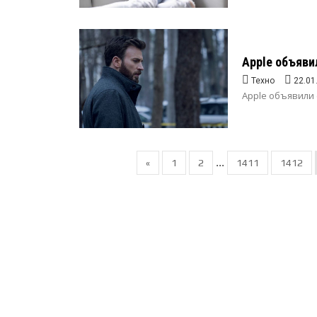
Apple объяви
Техно
22.01
Apple объявили 
...
«
1
2
1411
1412