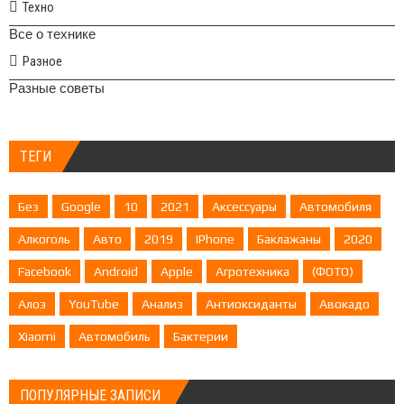
Техно
Все о технике
Разное
Разные советы
ТЕГИ
Без
Google
10
2021
Аксессуары
Автомобиля
Алкоголь
Авто
2019
IPhone
Баклажаны
2020
Facebook
Android
Apple
Агротехника
(ФОТО)
Алоэ
YouTube
Анализ
Антиоксиданты
Авокадо
Xiaomi
Автомобиль
Бактерии
ПОПУЛЯРНЫЕ ЗАПИСИ