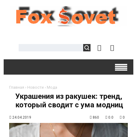
Главная
›
Новости
›
Мода
Украшения из ракушек: тренд,
который сводит с ума модниц
24.04.2019
860
0.0
0