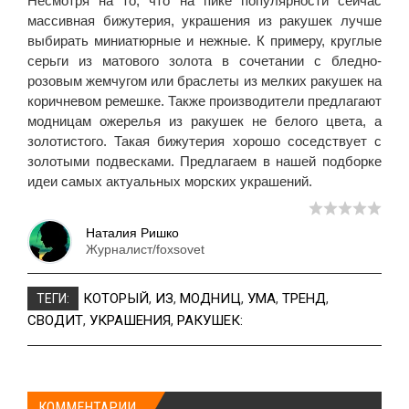
Несмотря на то, что на пике популярности сейчас
массивная бижутерия, украшения из ракушек лучше
выбирать миниатюрные и нежные. К примеру, круглые
серьги из матового золота в сочетании с бледно-
розовым жемчугом или браслеты из мелких ракушек на
коричневом ремешке. Также производители предлагают
модницам ожерелья из ракушек не белого цвета, а
золотистого. Такая бижутерия хорошо соседствует с
золотыми подвесками. Предлагаем в нашей подборке
идеи самых актуальных морских украшений.
Наталия Ришко
Журналист/foxsovet
КОТОРЫЙ
,
ИЗ
,
МОДНИЦ
,
УМА
,
ТРЕНД
,
ТЕГИ:
СВОДИТ
,
УКРАШЕНИЯ
,
РАКУШЕК:
КОММЕНТАРИИ