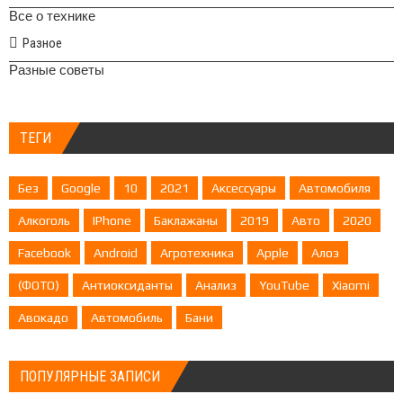
Все о технике
Разное
Разные советы
ТЕГИ
Без
Google
10
2021
Аксессуары
Автомобиля
Алкоголь
IPhone
Баклажаны
2019
Авто
2020
Facebook
Android
Агротехника
Apple
Алоэ
(ФОТО)
Антиоксиданты
Анализ
YouTube
Xiaomi
Авокадо
Автомобиль
Бани
ПОПУЛЯРНЫЕ ЗАПИСИ