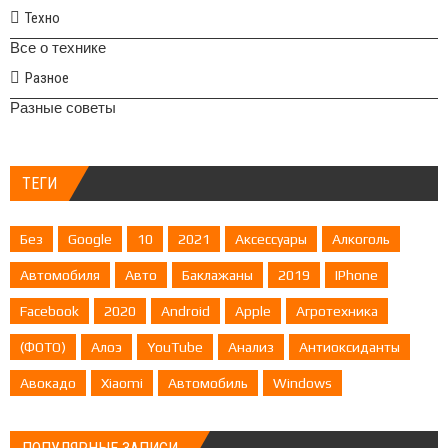
Техно
Все о технике
Разное
Разные советы
ТЕГИ
Без
Google
10
2021
Аксессуары
Алкоголь
Автомобиля
Авто
Баклажаны
2019
IPhone
Facebook
2020
Android
Apple
Агротехника
(ФОТО)
Алоэ
YouTube
Анализ
Антиоксиданты
Авокадо
Xiaomi
Автомобиль
Windows