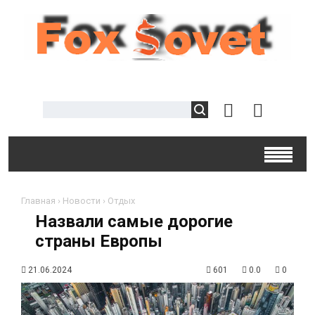
Главная
›
Новости
›
Отдых
Назвали самые дорогие
страны Европы
21.06.2024
601
0.0
0