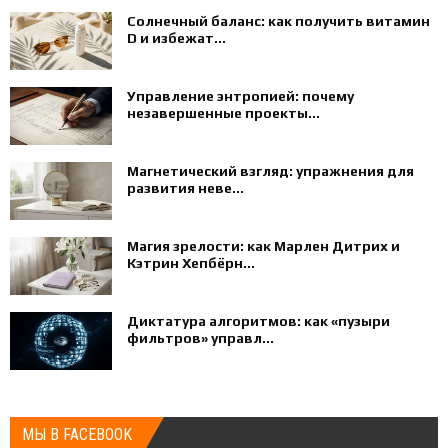
Солнечный баланс: как получить витамин
D и избежат...
Управление энтропией: почему
незавершенные проекты...
Магнетический взгляд: упражнения для
развития неве...
Магия зрелости: как Марлен Дитрих и
Кэтрин Хепбёрн...
Диктатура алгоритмов: как «пузыри
фильтров» управл...
МЫ В FACEBOOK