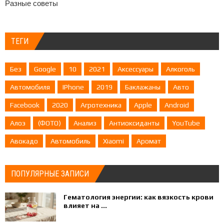
Разные советы
ТЕГИ
Без
Google
10
2021
Аксессуары
Алкоголь
Автомобиля
IPhone
2019
Баклажаны
Авто
Facebook
2020
Агротехника
Apple
Android
Алоэ
(ФОТО)
Анализ
Антиоксиданты
YouTube
Авокадо
Автомобиль
Xiaomi
Аромат
ПОПУЛЯРНЫЕ ЗАПИСИ
Гематология энергии: как вязкость крови
влияет на ...