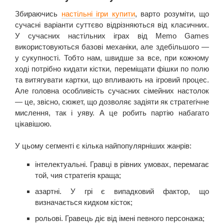
Збираючись
настільні ігри купити
, варто розуміти, що
сучасні варіанти суттєво відрізняються від класичних.
У сучасних настільних іграх від Memo Games
використовуються базові механіки, але здебільшого —
у сукупності. Тобто нам, швидше за все, при кожному
ході потрібно кидати кістки, переміщати фішки по полю
та витягувати картки, що впливають на ігровий процес.
Але головна особливість сучасних сімейних настолок
— це, звісно, сюжет, що дозволяє задіяти як стратегічне
мислення, так і уяву. А це робить партію набагато
цікавішою.
У цьому сегменті є кілька найпопулярніших жанрів:
інтелектуальні. Гравці в рівних умовах, перемагає
той, чия стратегія краща;
азартні. У грі є випадковий фактор, що
визначається кидком кісток;
рольові. Гравець діє від імені певного персонажа;