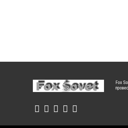
Fox So
провес