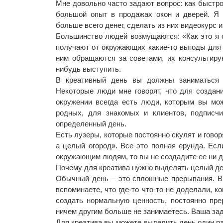
Мне довольно часто задают вопрос: как быстр
большой опыт в продажах окон и дверей. Я
больше всего денег, сделать из них видеокурс и
Большинство людей возмущаются: «Как это я о
получают от окружающих какие-то выгоды для 
ним обращаются за советами, их консультиру
нибудь выступить.
В креативный день вы должны заниматься 
Некоторые люди мне говорят, что для создани
окружении всегда есть люди, которым вы мо
родных, для знакомых и клиентов, подписч
определенный день.
Есть лузеры, которые постоянно скулят и говоря
а целый огород». Все это полная ерунда. Есл
окружающим людям, то вы не создадите ее ни дл
Почему для креатива нужно выделять целый д
Обычный день – это сплошные прерывания. Вы 
вспоминаете, что где-то что-то не доделали, к
создать нормальную ценность, постоянно пр
ничем другим больше не занимаетесь. Ваша зад
Для креатива вы можете выделить день один ра