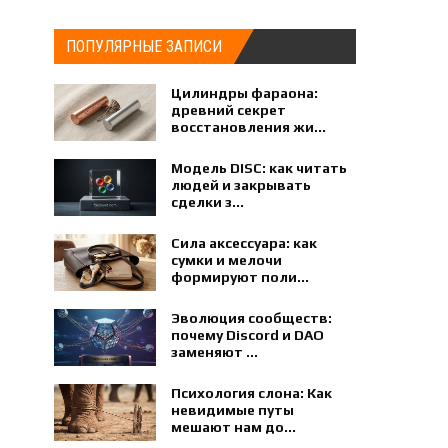
ПОПУЛЯРНЫЕ ЗАПИСИ
Цилиндры фараона:
древний секрет
восстановления жи...
Модель DISC: как читать
людей и закрывать
сделки з...
Сила аксессуара: как
сумки и мелочи
формируют поли...
Эволюция сообществ:
почему Discord и DAO
заменяют ...
Психология слона: Как
невидимые путы
мешают нам до...