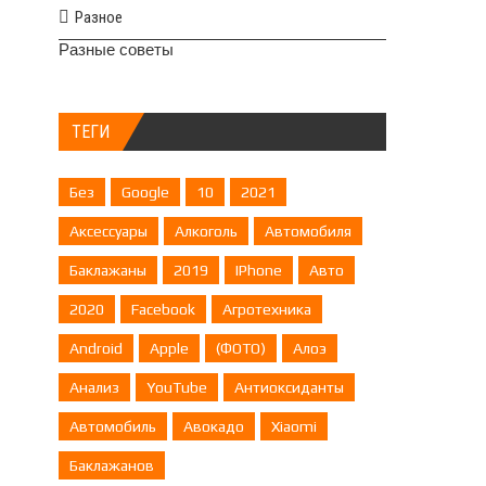
Разное
Разные советы
ТЕГИ
Без
Google
10
2021
Аксессуары
Алкоголь
Автомобиля
Баклажаны
2019
IPhone
Авто
2020
Facebook
Агротехника
Android
Apple
(ФОТО)
Алоэ
Анализ
YouTube
Антиоксиданты
Автомобиль
Авокадо
Xiaomi
Баклажанов