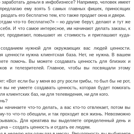
о заработать деньги в инфобизнесе? Например, человек имеет
 предлагаю ему взять 5 самых главных фишек, приносящих
 раздать его бесплатно тем, кто также продает окна и двери.
тдам что-то бесплатно?» – но другие берут, делают и тут же
себя. И что самое интересное, им начинают делать заказы, к
ют, продвигают, повышают их стоимость и приглашают куда-
созданием нужной для окружающих вас людей ценности.
я ценности нужна клиентская база. Нет, не нужна. В вашем
жете помочь. Вы можете создавать ценность для близких и
иков и телезрителей. Главное, чтобы вы посвящали этому
т: «Вот если бы у меня во рту росли грибы, то был бы не рот,
и вы не умеете создавать ценность, которая будет помогать
я клиентских баз, ни для телевидения, ни для кого.
ень?
начинаете что-то делать, а вас кто-то отвлекает, потом вы
ому-то что-то обещали, и так проходит вся жизнь. Невозможно
ерываясь. Для креатива вы выделяете определенный день и
ача – создать ценность и отдать ее людям.
з в неделю или один раз в месяц. Регулярность вы выбираете