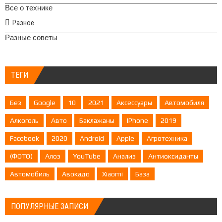
Все о технике
Разное
Разные советы
ТЕГИ
Без
Google
10
2021
Аксессуары
Автомобиля
Алкоголь
Авто
Баклажаны
IPhone
2019
Facebook
2020
Android
Apple
Агротехника
(ФОТО)
Алоэ
YouTube
Анализ
Антиоксиданты
Автомобиль
Авокадо
Xiaomi
База
ПОПУЛЯРНЫЕ ЗАПИСИ