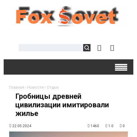
Главная
›
Новости
›
Отдых
Гробницы древней
цивилизации имитировали
жилье
22.05.2024
1460
1.0
0