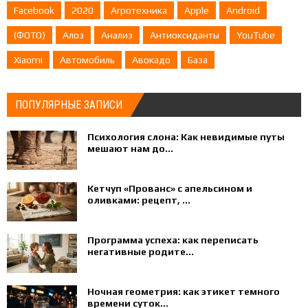
Facebook
2020
Агротехника
Apple
Android
(ФОТО)
Алоэ
Анализ
Антиоксиданты
YouTube
Xiaomi
Автомобиль
Авокадо
База
ПОПУЛЯРНЫЕ ЗАПИСИ
Психология слона: Как невидимые путы
мешают нам до...
Кетчуп «Прованс» с апельсином и
оливками: рецепт, ...
Программа успеха: как переписать
негативные родите...
Ночная геометрия: как этикет темного
времени суток...