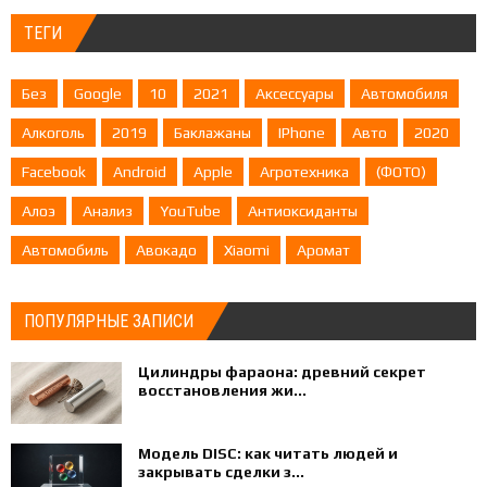
ТЕГИ
Без
Google
10
2021
Аксессуары
Автомобиля
Алкоголь
2019
Баклажаны
IPhone
Авто
2020
Facebook
Android
Apple
Агротехника
(ФОТО)
Алоэ
Анализ
YouTube
Антиоксиданты
Автомобиль
Авокадо
Xiaomi
Аромат
ПОПУЛЯРНЫЕ ЗАПИСИ
Цилиндры фараона: древний секрет
восстановления жи...
Модель DISC: как читать людей и
закрывать сделки з...