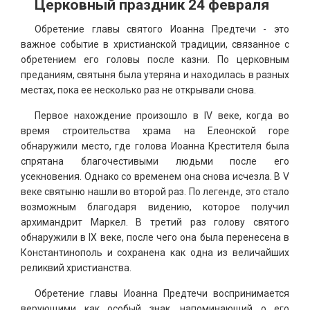
Церковный праздник 24 февраля
Обретение главы святого Иоанна Предтечи - это
важное событие в христианской традиции, связанное с
обретением его головы после казни. По церковным
преданиям, святыня была утеряна и находилась в разных
местах, пока ее несколько раз не открывали снова.
Первое нахождение произошло в IV веке, когда во
время строительства храма на Елеонской горе
обнаружили место, где голова Иоанна Крестителя была
спрятана благочестивыми людьми после его
усекновения. Однако со временем она снова исчезла. В V
веке святыню нашли во второй раз. По легенде, это стало
возможным благодаря видению, которое получил
архимандрит Маркел. В третий раз голову святого
обнаружили в IX веке, после чего она была перенесена в
Константинополь и сохранена как одна из величайших
реликвий христианства.
Обретение главы Иоанна Предтечи воспринимается
верующими как особый знак, напоминающий о его