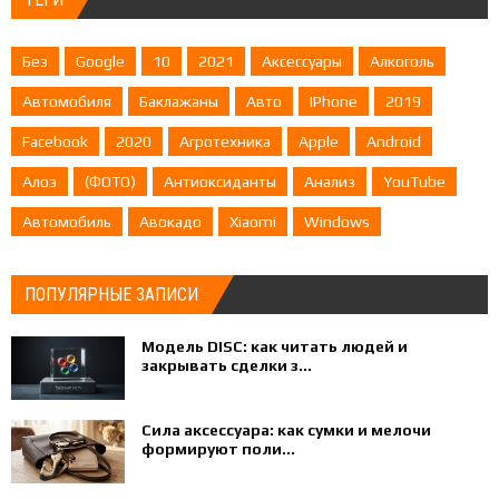
Без
Google
10
2021
Аксессуары
Алкоголь
Автомобиля
Баклажаны
Авто
IPhone
2019
Facebook
2020
Агротехника
Apple
Android
Алоэ
(ФОТО)
Антиоксиданты
Анализ
YouTube
Автомобиль
Авокадо
Xiaomi
Windows
ПОПУЛЯРНЫЕ ЗАПИСИ
Модель DISC: как читать людей и
закрывать сделки з...
Сила аксессуара: как сумки и мелочи
формируют поли...