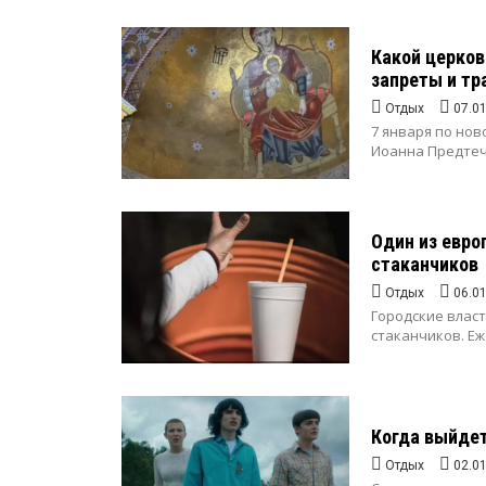
Какой церков
запреты и тр
Отдых
07.0
7 января по но
Иоанна Предтечи
Один из евро
стаканчиков
Отдых
06.0
Городские влас
стаканчиков. Еж
Когда выйдет
Отдых
02.0