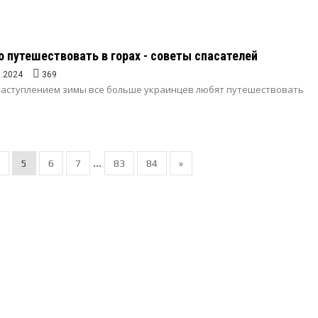
о путешествовать в горах - советы спасателей
1.2024
369
наступлением зимы все больше украинцев любят путешествовать
...
5
6
7
83
84
»