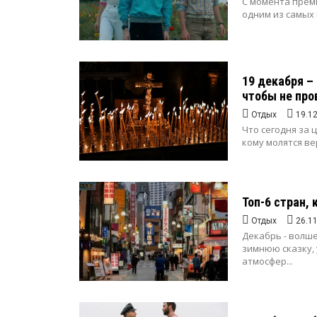
С момента премь
одним из самых 
19 декабря –
чтобы не про
Отдых
19.1
Что сегодня за
кому молятся ве
Топ-6 стран,
Отдых
26.1
Декабрь - волш
зимнюю сказку,
атмосфер...