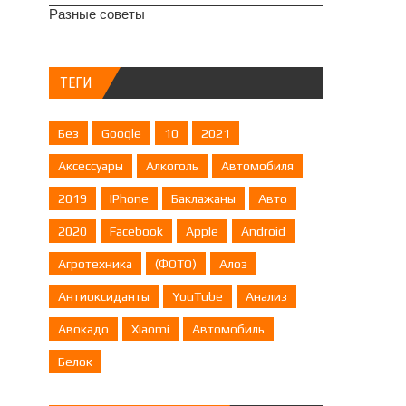
Разные советы
ТЕГИ
Без
Google
10
2021
Аксессуары
Алкоголь
Автомобиля
2019
IPhone
Баклажаны
Авто
2020
Facebook
Apple
Android
Агротехника
(ФОТО)
Алоэ
Антиоксиданты
YouTube
Анализ
Авокадо
Xiaomi
Автомобиль
Белок