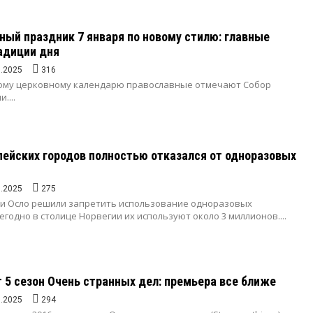
ный праздник 7 января по новому стилю: главные
адиции дня
1.2025
316
вому церковному календарю православные отмечают Собор
....
пейских городов полностью отказался от одноразовых
1.2025
275
ти Осло решили запретить использование одноразовых
егодно в столице Норвегии их используют около 3 миллионов....
 5 сезон Очень странных дел: премьера все ближе
1.2025
294