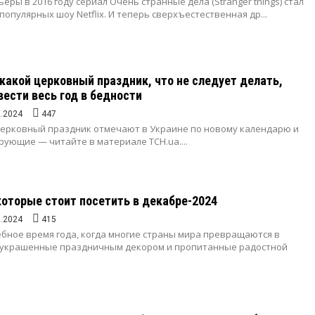
еры в 2016 году сериал Очень странные дела (Stranger things) стал
популярных шоу Netflix. И теперь сверхъестественная др...
 какой церковный праздник, что не следует делать,
вести весь год в бедности
2.2024
447
 церковный праздник отмечают в Украине по новому календарю и
рующие — читайте в материале ТСН.ua....
 которые стоит посетить в декабре-2024
1.2024
415
ебное время года, когда многие страны мира превращаются в
 украшенные праздничным декором и пропитанные радостной