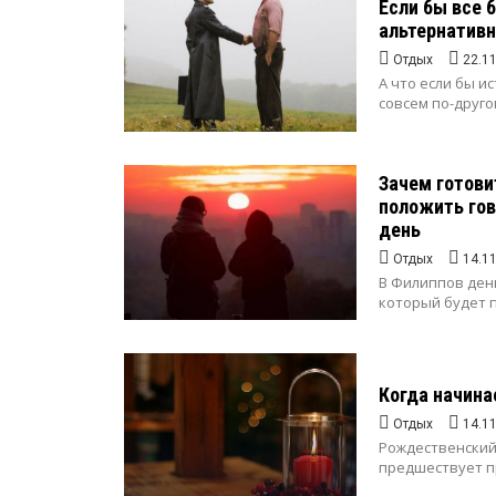
Если бы все 
альтернативн
Отдых
22.1
А что если бы и
совсем по-друго
Зачем готови
положить гов
день
Отдых
14.1
В Филиппов ден
который будет п
Когда начина
Отдых
14.1
Рождественский 
предшествует пр