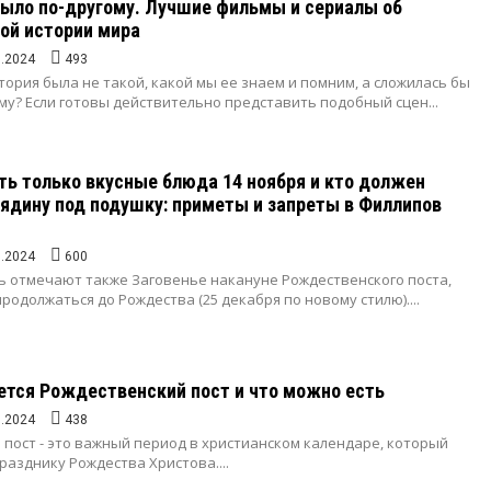
было по-другому. Лучшие фильмы и сериалы об
ой истории мира
1.2024
493
стория была не такой, какой мы ее знаем и помним, а сложилась бы
му? Если готовы действительно представить подобный сцен...
ть только вкусные блюда 14 ноября и кто должен
ядину под подушку: приметы и запреты в Филлипов
1.2024
600
ь отмечают также Заговенье накануне Рождественского поста,
родолжаться до Рождества (25 декабря по новому стилю)....
ется Рождественский пост и что можно есть
1.2024
438
пост - это важный период в христианском календаре, который
азднику Рождества Христова....