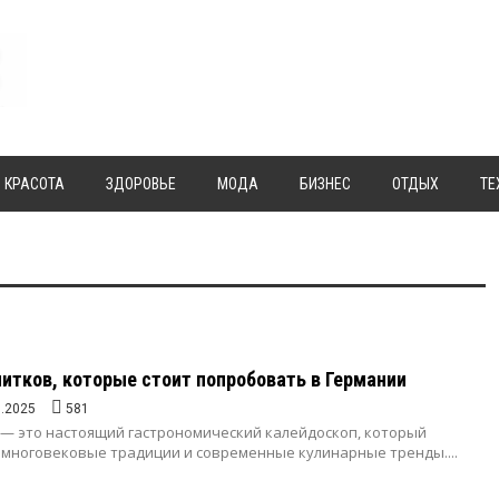
КРАСОТА
ЗДОРОВЬЕ
МОДА
БИЗНЕС
ОТДЫХ
ТЕ
питков, которые стоит попробовать в Германии
1.2025
581
 — это настоящий гастрономический калейдоскоп, который
е многовековые традиции и современные кулинарные тренды....