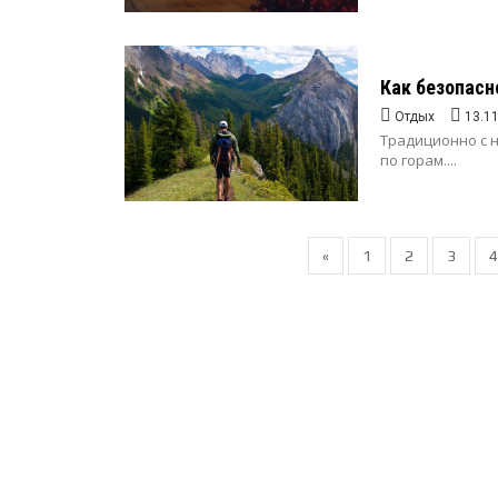
Как безопасн
Отдых
13.1
Традиционно с 
по горам....
«
1
2
3
4