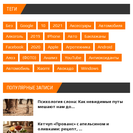
ТЕГИ
Без
Google
10
2021
Аксессуары
Автомобиля
Алкоголь
2019
IPhone
Авто
Баклажаны
Facebook
2020
Apple
Агротехника
Android
Алоэ
(ФОТО)
Анализ
YouTube
Антиоксиданты
Автомобиль
Xiaomi
Авокадо
Windows
ПОПУЛЯРНЫЕ ЗАПИСИ
Психология слона: Как невидимые путы
мешают нам до...
Кетчуп «Прованс» с апельсином и
оливками: рецепт, ...