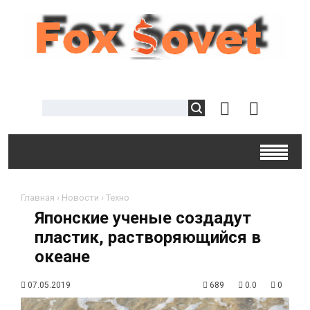
Главная
›
Новости
›
Техно
Японские ученые создадут
пластик, растворяющийся в
океане
07.05.2019
689
0.0
0