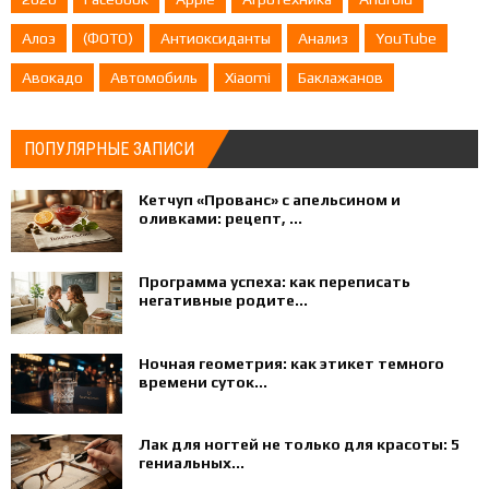
Алоэ
(ФОТО)
Антиоксиданты
Анализ
YouTube
Авокадо
Автомобиль
Xiaomi
Баклажанов
ПОПУЛЯРНЫЕ ЗАПИСИ
Кетчуп «Прованс» с апельсином и
оливками: рецепт, ...
Программа успеха: как переписать
негативные родите...
Ночная геометрия: как этикет темного
времени суток...
Лак для ногтей не только для красоты: 5
гениальных...