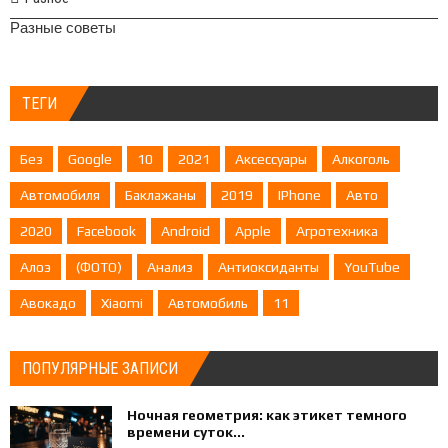
Разные советы
ТЕГИ
Без
Google
10
2021
Аксессуары
Алкоголь
Автомобиля
Баклажаны
2019
IPhone
Авто
2020
Facebook
Android
Apple
Агротехника
Алоэ
(ФОТО)
Анализ
Антиоксиданты
YouTube
Авокадо
Xiaomi
Автомобиль
11
ПОПУЛЯРНЫЕ ЗАПИСИ
Ночная геометрия: как этикет темного
времени суток...