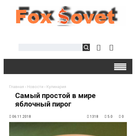
Главная
›
Новости
›
Кулинария
Самый простой в мире
яблочный пирог
06.11.2018
1318
5.0
0