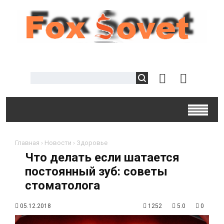
Главная
›
Новости
›
Здоровье
Что делать если шатается
постоянный зуб: советы
стоматолога
05.12.2018
1252
5.0
0