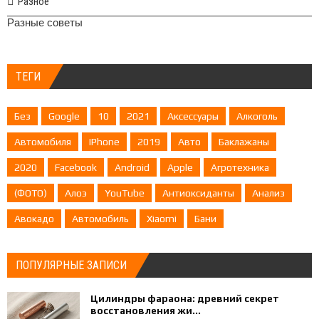
Разное
Разные советы
ТЕГИ
Без
Google
10
2021
Аксессуары
Алкоголь
Автомобиля
IPhone
2019
Авто
Баклажаны
2020
Facebook
Android
Apple
Агротехника
(ФОТО)
Алоэ
YouTube
Антиоксиданты
Анализ
Авокадо
Автомобиль
Xiaomi
Бани
ПОПУЛЯРНЫЕ ЗАПИСИ
Цилиндры фараона: древний секрет
восстановления жи...