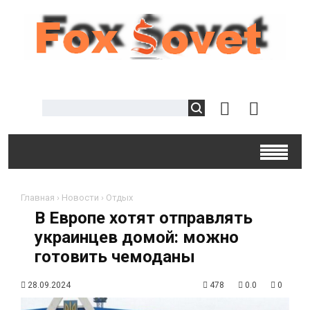
Главная
›
Новости
›
Отдых
В Европе хотят отправлять
украинцев домой: можно
готовить чемоданы
28.09.2024
478
0.0
0