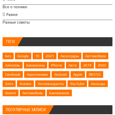
Все о технике
Разное
Разные советы
ТЕГИ
Без
Google
10
2021
Аксессуары
Автомобиля
Алкоголь
Баклажаны
IPhone
Авто
2019
2020
Facebook
Агротехника
Android
Apple
(ФОТО)
Алоэ
Анализ
Антиоксиданты
YouTube
Авокадо
Xiaomi
Автомобиль
Баклажанов
ПОПУЛЯРНЫЕ ЗАПИСИ