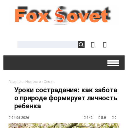
Главная
›
Новости
›
Семья
Уроки сострадания: как забота
о природе формирует личность
ребенка
04.06.2026
642
5.0
0