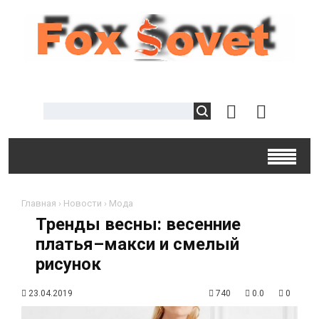
Главная
›
Новости
›
Мода
Тренды весны: весенние
платья–макси и смелый
рисунок
23.04.2019
740
0.0
0