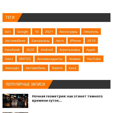
ТЕГИ
Без
Google
10
2021
Аксессуары
Алкоголь
Автомобиля
Баклажаны
Авто
IPhone
2019
Facebook
2020
Android
Агротехника
Apple
Алоэ
(ФОТО)
Антиоксиданты
Анализ
YouTube
Авокадо
Автомобиль
Xiaomi
База
ПОПУЛЯРНЫЕ ЗАПИСИ
Ночная геометрия: как этикет темного
времени суток...