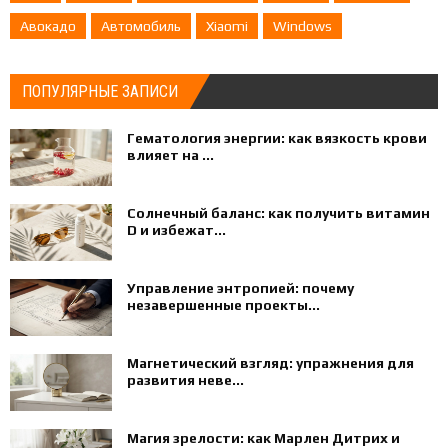
Авокадо
Автомобиль
Xiaomi
Windows
ПОПУЛЯРНЫЕ ЗАПИСИ
Гематология энергии: как вязкость крови
влияет на ...
Солнечный баланс: как получить витамин
D и избежат...
Управление энтропией: почему
незавершенные проекты...
Магнетический взгляд: упражнения для
развития неве...
Магия зрелости: как Марлен Дитрих и