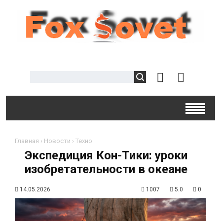
Главная
›
Новости
›
Техно
Экспедиция Кон-Тики: уроки
изобретательности в океане
14.05.2026
1007
5.0
0