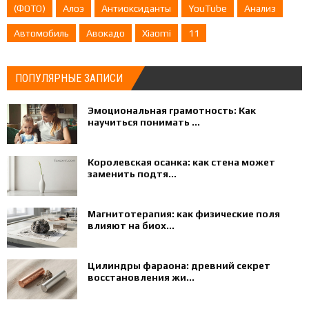
(ФОТО)
Алоэ
Антиоксиданты
YouTube
Анализ
Автомобиль
Авокадо
Xiaomi
11
ПОПУЛЯРНЫЕ ЗАПИСИ
Эмоциональная грамотность: Как
научиться понимать ...
Королевская осанка: как стена может
заменить подтя...
Магнитотерапия: как физические поля
влияют на биох...
Цилиндры фараона: древний секрет
восстановления жи...