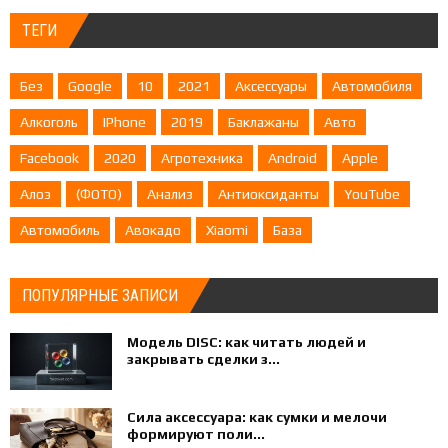
ТЕГИ
Без
Google
10
2021
Аксессуары
Автомобиля
Алкоголь
IPhone
2019
Баклажаны
Авто
Facebook
2020
Агротехника
Android
Apple
Алоэ
(ФОТО)
Анализ
Антиоксиданты
YouTube
Автомобиль
Авокадо
Xiaomi
База
ПОПУЛЯРНЫЕ ЗАПИСИ
Модель DISC: как читать людей и
закрывать сделки з...
Сила аксессуара: как сумки и мелочи
формируют поли...